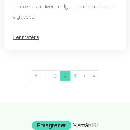
problemas ou tiverem algum problema durante
a gravidez,
Ler matéria
«
‹
3
4
5
›
»
Emagrecer
Mamãe Fit